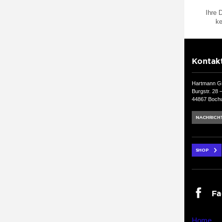
Ihre 
ke
Hartmann 
Burgstr. 28 
44867 Boch
Home