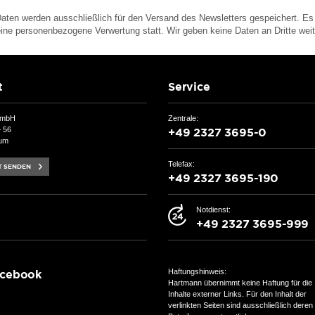
Daten werden ausschließlich für den Versand des Newsletters gespeichert. Es 
ine personenbezogene Verwertung statt. Wir geben keine Daten an Dritte weit
GmbH
Zentrale:
– 56
um
Telefax:
Notdienst:
Haftungshinweis:
Hartmann übernimmt keine Haftung für die
Inhalte externer Links. Für den Inhalt der
verlinkten Seiten sind ausschließlich deren