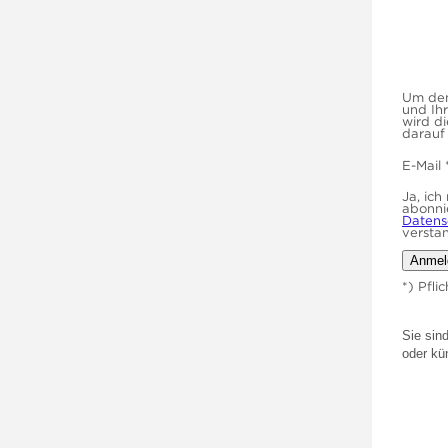
Um den 
und Ih
wird d
darauf 
E-Mail
Ja, ic
abonni
Datens
versta
*) Pflic
Sie sin
oder kü