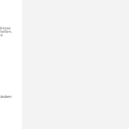
dresse
ließen,
re
 ändern